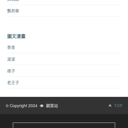
龔邦華
圖文漫畫
季青
波波
痞子
老王子
© Copyright 2024
觀策站
TOP