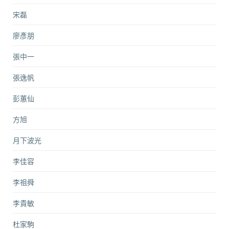
宋磊
廖彥朋
張中一
張逸帆
彭蕙仙
方旭
月下波光
李佳容
李祖舜
李貴敏
杜家駒