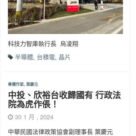
科技力智庫執行長 烏凌翔
半導體
,
台積電
,
晶片
專欄作家
,
葉慶元
中投、欣裕台收歸國有 行政法
院為虎作倀！
30 1 月 , 2024
中華民國法律政策協會副理事長 葉慶元