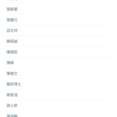
葉毓蘭
葉耀元
邱文祥
鄭師誠
陳徵蔚
陳緯
陳雄文
雞排博士
魯智淺
黃士修
黃靖麟