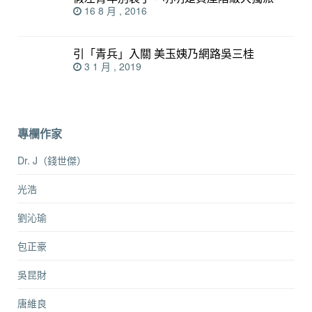
16 8 月 , 2016
引「青兵」入關 美玉姨乃網路吳三桂
3 1 月 , 2019
專欄作家
Dr. J（錢世傑）
光浩
劉沁瑜
包正豪
吳昆財
唐維良