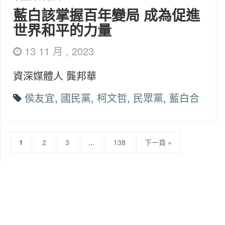
藍白該掌握百年變局 成為促進
世界和平的力量
13 11 月 , 2023
資深媒體人 龔邦華
侯友宜
,
國民黨
,
柯文哲
,
民眾黨
,
藍白合
1
2
3
...
138
下一頁 »