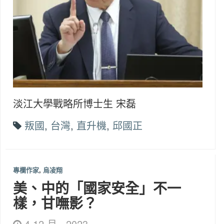
淡江大學戰略所博士生 宋磊
叛國
,
台灣
,
直升機
,
邱國正
專欄作家
,
烏凌翔
美、中的「國家安全」不一
樣，甘嘸影？
4 12 月 , 2023