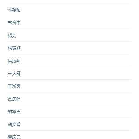
林穎佑
林育中
楊力
楊泰順
烏凌翔
王大師
王瀚興
章忠信
約拿巴
胡文琦
葉慶元