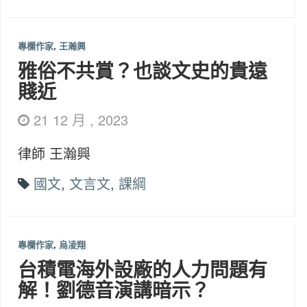
專欄作家
,
王瀚興
雅俗不共賞？也談文史的貴遠
賤近
21 12 月 , 2023
律師 王瀚興
國文
,
文言文
,
課綱
專欄作家
,
烏凌翔
台積電海外設廠的人力問題有
解！劉德音演講暗示？