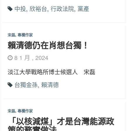
中投
,
欣裕台
,
行政法院
,
黨產
宋磊
,
專欄作家
賴清德仍在肖想台獨！
8 1 月 , 2024
淡江大學戰略所博士候選人 宋磊
台獨金孫
,
賴清德
宋磊
,
專欄作家
「以核減煤」才是台灣能源政
策的務實做法