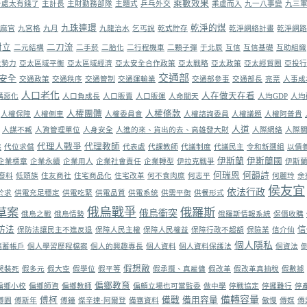
乘數效果
計處太有錢了
主計長
主財勤務部隊
主題式
乒乓外交
乘虛而入
九一八事變
九三
九珠連環
乾淨的煤
麻官
九宮格
九月
九龍治水
乞丐說
乾式貯存
乾淨網絡計畫
乾淨網路
對立
二刀流
二元結構
二手菸
二胎化
二行程機車
二顆子彈
于北辰
互信
互信基礎
互助組織
太勢力
亞太區域平衡
亞太區域經濟
亞太安全合作政策
亞太戰略
亞太政策
亞太經貿圈
亞投行
交通部
安全
交通政策
交通秩序
交通管制
交通運輸業
交通部參事
交通部長
亮票
人事成
人口老化
人在做天在看
構惡化
人口負成長
人口販賣
人口販運
人命關天
人均GDP
人均
人權團體
人權條款
人權保障
人權倒車
人權委員會
人權諮詢委員
人權議題
人權阿普貴
人道
人謀不臧
人資管理單位
人身安全
人進的來、貨出的去、高雄發大財
人際網絡
人際
代理人戰爭
代理教師
跳
代位求償
代表處
代課教師
代議制度
代議民主
令和新選組
以債
伊斯蘭
伊斯蘭國
企業標章
企業永續
企業用人
企業社會責任
企業轉型
伊拉克戰爭
伊斯
何瑞恩
何韻詩
廢料
低頭族
住友商社
住宅商品化
住宅改革
何不食肉糜
何志平
何麗玲
余
侯友宜
依法行政
於求
供電充足穩定
供電吃緊
供電品質
供電系統
供需平衡
供餐形式
俄烏戰爭
草案
俄羅斯
俄烏衝突
俄烏之戰
俄烏情勢
俄羅斯情報系統
保價收購
防法
信
保防法讓民主不進反退
保障人民主權
保障人民權益
保障行政不超額
保險業
信介仙
個人隱私
儲蓄帳戶
個人學習歷程檔案
個人的興趣專長
個人資料
個人資料保護法
個資法
假想敵
哭裝死
假多元
假大空
假學位
假平等
假承攬、真雇傭
假改革
假改革真抽稅
假數據
偏鄉教育
偏鄉小校
偏鄉師資
偏鄉教師
偏頗立場也可當監委
做中學
停戰協定
停擺難行
停
備轉容量
傅柯
備戰
備用容量
傅園
傅斯年
傅鐘
傑辛達·阿爾登
備審資料
傲慢
傳媒
傳