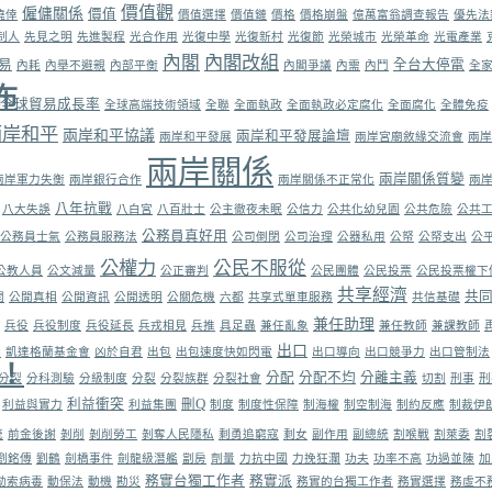
價值觀
僱傭關係
價值
僥倖
價值選擇
價值鏈
價格
價格崩盤
億萬富翁調查報告
優先法
制人
先見之明
先進製程
光合作用
光復中學
光復新村
光復節
光榮城市
光榮革命
光電產業
內閣
內閣改組
易
全台大停電
內耗
內舉不避親
內部平衡
內閣爭議
內需
內鬥
全
布
全球貿易成長率
全球高端技術領域
全聯
全面執政
全面執政必定腐化
全面腐化
全體免疫
兩岸和平
兩岸和平協議
兩岸和平發展論壇
兩岸和平發展
兩岸宮廟敘緣交流會
兩岸
兩岸關係
兩岸關係質變
兩岸軍力失衡
兩岸銀行合作
兩岸關係不正常化
兩
八年抗戰
八大失誤
八白宮
八百壯士
公主徹夜未眠
公信力
公共化幼兒園
公共危險
公共
公務員真好用
公務員士氣
公務員服務法
公司倒閉
公司治理
公器私用
公帑
公帑支出
公
公權力
公民不服從
公教人員
公文減量
公正審判
公民團體
公民投票
公民投票權下
共享經濟
共
開
公開真相
公開資訊
公開透明
公關危機
六都
共享式單車服務
共信基礎
兼任助理
兵役
兵役制度
兵役延長
兵戎相見
兵推
具足蟲
兼任亂象
兼任教師
兼課教師
出口
論
凱達格蘭基金會
凶於自君
出包
出包速度快如閃電
出口導向
出口競爭力
出口管制法
！
分配
分配不均
分離主義
分裂
分科測驗
分級制度
分裂
分裂族群
分裂社會
切割
刑事
刑
利益衝突
刪Q
利益與實力
利益集團
制度
制度性保障
制海權
制空制海
制約反應
制裁伊
統
前金後謝
剝削
剝削勞工
剝奪人民隱私
剩勇追窮寇
剩女
副作用
副總統
割喉戰
割萊委
割
劉銘傳
劉鶴
劍橋事件
劍龍級潛艦
劏房
劑量
力抗中國
力挽狂瀾
功夫
功率不高
功過並陳
加
務實台獨工作者
務實派
勒索病毒
動保法
動機
勘災
務實的台獨工作者
務實選擇
務虛不