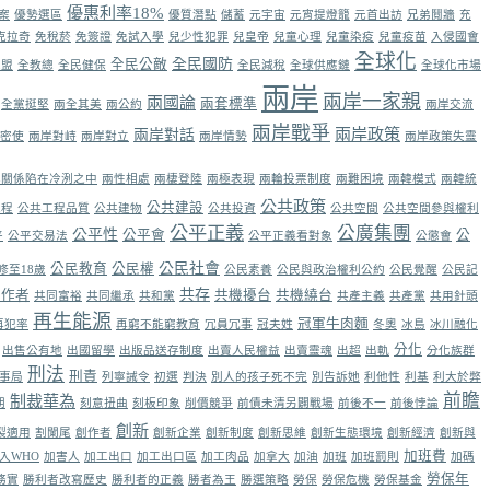
優惠利率18%
案
優勢選區
優質潛點
儲蓄
元宇宙
元宵提燈籠
元首出訪
兄弟鬩牆
充
克拉奇
免稅菸
免簽證
免試入學
兒少性犯罪
兒皇帝
兒童心理
兒童染疫
兒童疫苗
入侵國會
全球化
全民國防
全民公敵
家盟
全教總
全民健保
全民減稅
全球供應鏈
全球化市場
兩岸
兩岸一家親
兩國論
兩套標準
全黨挺堅
兩全其美
兩公約
兩岸交流
兩岸戰爭
兩岸政策
兩岸對話
密使
兩岸對峙
兩岸對立
兩岸情勢
兩岸政策失靈
岸關係陷在冷洌之中
兩性相處
兩棲登陸
兩極表現
兩輪投票制度
兩難困境
兩韓模式
兩韓統
公共政策
公共建設
工程
公共工程品質
公共建物
公共投資
公共空間
公共空間參與權利
公平正義
公廣集團
公平性
公平會
公
平
公平交易法
公平正義看對象
公懲會
公民社會
公民教育
公民權
修至18歲
公民素養
公民與政治權利公約
公民覺醒
公民記
共存
同作者
共機擾台
共機繞台
共同富裕
共同繼承
共和黨
共產主義
共產黨
共用針頭
再生能源
冠軍牛肉麵
再犯率
再窮不能窮教育
冗員冗事
冠夫姓
冬奧
冰島
冰川融化
分化
出售公有地
出國留學
出版品送存制度
出賣人民權益
出賣靈魂
出超
出軌
分化族群
刑法
刑責
事局
列寧誡令
初選
判決
別人的孩子死不完
別告訴她
利他性
利基
利大於弊
前瞻
制裁華為
朗
刻意扭曲
刻板印象
削價競爭
前債未清另闢戰場
前後不一
前後悖論
創新
裂適用
割闌尾
創作者
創新企業
創新制度
創新思維
創新生態環境
創新經濟
創新與
加班費
入WHO
加害人
加工出口
加工出口區
加工肉品
加拿大
加油
加班
加班罰則
加碼
勞保年
務實
勝利者改寫歷史
勝利者的正義
勝者為王
勝選策略
勞保
勞保危機
勞保基金