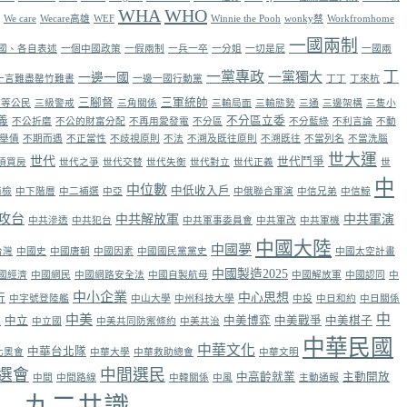
WHA
WHO
We care
Wecare高雄
WEF
Winnie the Pooh
wonky蔡
Workfromhome
一國兩制
國、各自表述
一個中國政策
一假兩制
一兵一卒
一分姐
一切是屁
一國兩
丁
一黨專政
一黨獨大
一邊一國
一言難盡罄竹難書
一邊一國行動黨
丁丁
丁來杭
三腳督
三軍統帥
三等公民
三級警戒
三角關係
三輸局面
三輸態勢
三通
三邊架構
三隻小
義
不分區立委
不公折磨
不公的財富分配
不再用愛發電
不分區
不分藍綠
不利言論
不動
舉債
不期而遇
不正當性
不歧視原則
不法
不溯及既往原則
不溯既往
不當列名
不當洗腦
世大運
世代
世代鬥爭
須買房
世代之爭
世代交替
世代失衡
世代對立
世代正義
世
中
中位數
中低收入戶
丙檢
中下階層
中二補選
中亞
中俄聯合軍演
中信兄弟
中信鯨
攻台
中共解放軍
中共軍演
中共滲透
中共犯台
中共軍事委員會
中共軍改
中共軍機
中國大陸
中國夢
台灣
中國史
中國唐朝
中國因素
中國國民黨黨史
中國太空計畫
中國製造2025
國經濟
中國網民
中國網路安全法
中國自製航母
中國解放軍
中國認同
中
中小企業
中心思想
行
中字號登陸艦
中山大學
中州科技大學
中投
中日和約
中日關係
中
中美
中立
中美博弈
中美戰爭
中美棋子
院
中立國
中美共同防禦條約
中美共治
中華民國
中華文化
中華台北隊
北奧會
中華大學
中華救助總會
中華文明
選會
中間選民
中高齡就業
主動開放
中間
中間路線
中韓關係
中風
主動通報
九二共識