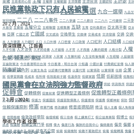
主權
主計處
萊豬
主流民意
主政者的心態
主權牌
主權範圍
主流媒體
主觀認知
主
民進黨執政下只有人民被電
九合一大選
九合一選舉
九合一
九二會談
表
九六飛彈危機
九品芝
二二八
二二八事件
二元
宮回憶錄
二二八爭議
二二八節日
二二六六
二代健保
20 2 月 , 2024
五缺
五權分立
亞太再平衡
大皆空
五寶爸
五眼聯盟
五眼集團
五育
亞利桑那州
亞
亡國感
亞運
交換學生
交通
交通
輪
亡國之君
交叉感染
交換律
交易成本
交流發展
人口結構
人口紅利
本
人力資源
人力銀行
人口
人口外移
人口密度
人口政策
人口結
資深媒體人 江振義
人權
人才流失
人才引進
人才的培養
人才磁吸
人才荒
人才西進
人數的錯覺
人格分裂
計
人民的素質
人民福祉
人民頭家
人民黨
人生勝利組
人生沒有後悔藥
人生經驗
人設崩壞
台電
,
賴清德
,
電價
言論對策法
今日香港明日台灣
今日香港，明日台灣
介殼蟲
介選計畫
付費網紅宣傳
仙人
時事評論
以色列
企業
以疫謀獨
以蒼生為念
以認養代替購買
以量代質
以黨領政
以黨領軍
任期
低薪
低薪困境
就
低學習興趣
低成本
低所得
低效能蚊子館
低溫保存
低碳家園
低階核
國民黨會在立法院強力監督政府
供應鏈重組
佩服
併購
使用者付費
侄皇帝
來俊臣
供應鏈
供水不足
供給
供貨秩序
供過
促轉會
促進轉型正義條例
促轉條例
促進轉型正義條例
促進就業
7 2 月 , 2024
保護主義
保
派
保育
保護力
保護國民
保護弱勢債務人
保護環境
保護費
保鄉神射
保防
修憲
信賴保護原則
修昔底德陷阱
修法
修憲門檻
修改課綱
個人主義
個人免稅
倫敦政經學院
假博士
援
借閱楷模
倫理規範
假三倍券
假上課真打工
假公益真撕裂
假
學術工作者 徐惠
假轉型真鬥爭
偏見
偏鄉
訊息
假議題
假釋
偉大
偏差行為
偏狹的自我中心
偏綠廠商
偵查不公開
健康碼
健康食品
側翼
偷窺
偷窺機制
偷雞不著蝕把米
偷電
偷龍轉鳳
傀儡
國會改革
,
國民黨
,
藍營