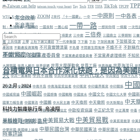
TP
TikTok
Taiwan can help
機
taiwan touch your heart
Tay
Tech
TFR
TIFA
TPCPP
一中原則
一中各表
ZOOM
WTO
X+P+y
年金改革
youtuber
Z世代
「十一國慶」
一中
一帶一路
影音專區
制、台灣方案
一國兩府
一國良制
一團心結
一想到你呀
一條龍
一次性
三倍券
允恭
丁守中
丁怡銘
七天兩片
七項要求
三中案
三國鼎立
三學期制
三審
下架蔡英文
豬
上兵伐謀
上學
上杜下謝又連莊
下一代幸聯盟
下下籤
下台
下架民進黨
不可靠實體清單
不婚不子
不對稱作
產困境
不動產投資策略
不名譽
不問蒼生問鬼神
不當黨產
專欄作家
,
烏凌翔
不當黨產委員會
不當黨產處理條例
不知民
不當黨產處理委員會
世界大學運動會
世界工廠
世界海洋日
大運開幕
世界人權日
世界保鑣
世界強權
世
台積電與日本合作深化快跑，是因為美國
共
中共代理人
中共不買帳
中共一黨專制
中共中央軍委會
中共侵台
中共十九大
中
26 2 月 , 2024
中共閱兵
中共鴿派
中南半島
中南海是受益者
中印衝突
中印邊界衝突
中印關係
中國崛起
中國文化
中國新
中國威脅論
中國想像
中國戰略
中國放水
中國文化大學
中天
中國鵬
中天換照
中天撤照
國軍力報告書
中國軍改
中大民主牆
中天新聞台
科技力智庫執行長 烏凌翔
中歐投資協議
中正紀念堂
中東
中樞致祭成陵大典
中歐全面投資協定
中正萬華
中毒
中美貿易戰
中美貿易大戰
美科技戰
中美競爭
半導體
,
台積電
,
晶片
中美貿易競爭
中美
中華民國台灣
中華民國憲法
中華民國派
中華民國-美國線上論壇
中華民國生
時事評論