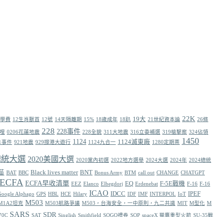
22K
19大
免學費
12生肖獸首
12號
14天隔離期
15%
18歲成年
18趴
21世紀資本論
26條
228
228事件
海哩
0206花蓮地震
228全貌
311大地震
316立委補選
319槍擊案
324佔領
1450
1124
1124滅東廠
11事件
921地震
929撐港大遊行
1124九合一
1280定期票
0總統大選
2020美國大選
2020黨內初選
2022地方選舉
2024大選
2024年
2024總統
苗
Black lives matter
BNT
BAT
BBC
Bonus Army
BTM
call out
CHANGE
CHATGPT
ECFA
ECFA早收清單
EQ
F-5E戰機
EEZ
Elanco
Elbegdorj
Erdenebat
F-16
F-16
ICAO
IDCC
IPEF
Google Alphago
GPS
HBL
HCE
Hilary
IDF
IMF
INTERPOL
IoT
M503
M1A2坦克
M503航路爭議
M503，台海安全，一中原則，九二共識
MIT
M型化
M
SARS
SDR
70C
SAT
Singlish
Smithfield
SOGO禮券
SOP
spaceX 獵鷹重型火箭
SU-35戰