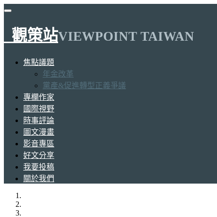
觀策站
VIEWPOINT TAIWAN
焦點議題
年金改革
黨產&促進轉型正義爭議
專欄作家
國際視野
時事評論
圖文漫畫
影音專區
好文分享
我要投稿
關於我們