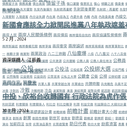
債留子孫
債務留子孫
債務高疊
債台高築
傷口灑鹽
傷害民主
傷心
傾聽之旅
僑委會
先射箭後畫靶
權
兆豐金控
先天優勢
先安內後攘外
先射箭再畫靶
先射箭，再畫靶
先發
時事評論
內線交
入境管制
入境遊客
內分泌失調
內在美
內容為王
內憂外患
內戰
內政
內政委員會
新國會應該全力掀開民進黨八年執政遮羞
全球暖化
全球化語言
全球參與
全球幸福指數報告
全球接軌
全球肥胖排行榜
全球貿易
兩岸人民關係條例
兩岸人民
兩岸僵局
兩岸協議監督條例
兩岸僵局自找的
5 2 月 , 2024
兩岸論述
兩岸衝突
兩岸新論述
兩岸春暖花開
兩岸爭端
兩岸貿易順差
兩岸軍事對比
八仙塵爆
兩黨政治
八二三炮戰
八八風災
一
兩顆子彈
兩黨制
八佰
八千八百億
資深媒體人 江振義
公務員
公共行政管理
公共衛生
公共議題
公共資源
公共運輸
公務人員
公務人員任用法
公投
公投綁大選
公投法
托
公托政策
公投不綁大選
公投結果
公投門檻
國會
,
遮羞布
,
韓國瑜
公聽會
公視
公衛
者
公然侮辱
公益使用
公益目的
公眾混淆
公私立大學
公辦初選
公
專欄作家
,
葉慶元
共諜案
共體時艱
共諜
共諜台諜
共軍人事
共軍穿越台灣
共軍繞台
兵兇戰危
兵員不足
冷戰
冷血
冰敬
冷對抗
冷戰時期
凌駕制度
凍漲
凍結預算
凝聚目標
凱因斯
凱因斯理
中投、欣裕台收歸國有 行政法院為虎作倀
分數
分官封爵
分屍案
分散式發電系統
分散式電網外行觀點
分數主義
分權制衡
分治不
利好因素
利害關係
利害關係人
利比亞
利比亞戰爭
利潤
利益交換
利益歸自己 大錢坑計畫
30 1 月 , 2024
前瞻計畫
基礎建設
前瞻計畫大小眼
前瞻基礎建設計畫
前瞻綁樁
前總
創業
劉世芳
劉德音
競爭法
創新高
創造性模糊
劉喬安
劉曉波
劉樂妍
劉結一
劉連昆
助日代表
劫貧濟富
加薪四法
演出
加零
劣質油品事件
劣質遊覽車
助日大使
勇鷹