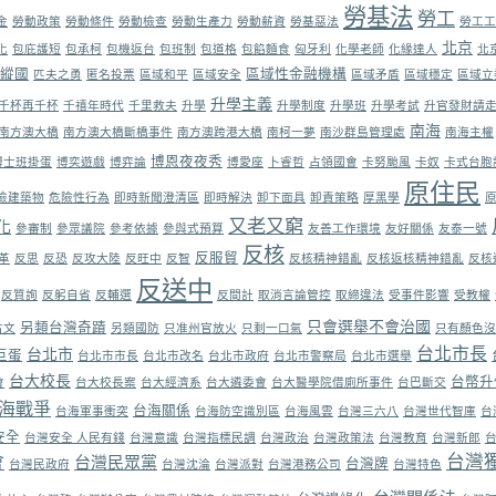
勞基法
勞工
金
勞動政策
勞動條件
勞動檢查
勞動生產力
勞動薪資
勞基惡法
勞工工
北京
化
包庇護短
包承柯
包機返台
包班制
包道格
包餡麵食
匈牙利
化學老師
化緣達人
北
縱國
區域性金融機構
匹夫之勇
匿名投票
區域和平
區域安全
區域矛盾
區域穩定
區域立
升學主義
千杯再千杯
千禧年時代
千里救夫
升學
升學制度
升學班
升學考試
升官發財請
南海
南方澳大橋
南方澳大橋斷橋事件
南方澳跨港大橋
南柯一夢
南沙群島管理處
南海主權
博恩夜夜秀
博士班掛蛋
博奕遊戲
博弈論
博愛座
卜睿哲
占領國會
卡努颱風
卡奴
卡式台胞
原住民
險建築物
危險性行為
即時新聞澄清區
即時解決
卸下面具
卸責策略
厚黑學
又老又窮
化
參審制
參眾議院
參考依據
參與式預算
友善工作環境
友好關係
友泰一號
反核
反服貿
革
反思
反恐
反攻大陸
反旺中
反智
反核精神錯亂
反核返核精神錯亂
反核
反送中
反質詢
反躬自省
反輔選
反間計
取消言論管控
取締違法
受事件影響
受教權
只會選舉不會治國
另類台灣奇蹟
古文
另類國防
只准州官放火
只剩一口氣
只有顏色沒
台北市長
台北市
巨蛋
台北市市長
台北市改名
台北市政府
台北市警察局
台北市選舉
台大校長
台幣升
會
台大校長案
台大經濟系
台大遴委會
台大醫學院借廁所事件
台巴斷交
海戰爭
台海關係
台海軍事衝突
台海防空識別區
台海風雲
台灣三六八
台灣世代智庫
台
安全
台灣安全 人民有錢
台灣意識
台灣指標民調
台灣政治
台灣政策法
台灣教育
台灣新郎
台灣
會
台灣民眾黨
台灣牌
台灣民政府
台灣沈淪
台灣派對
台灣港務公司
台灣特色