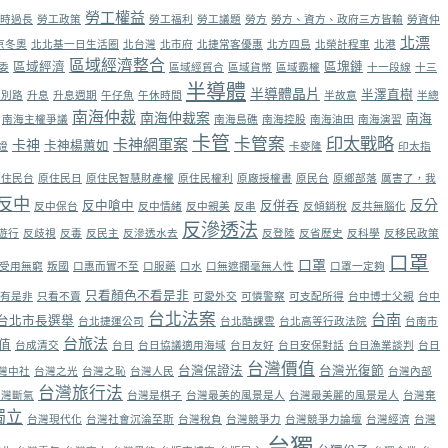
勞工權益
時過長
勞工政策
勞工福利
勞工議題
勞方
勞方、資方、政府三方皆輸
勞資仲
北漂
京冬奧
北北基一日生活圈
北台灣
北市府
北捷常客優惠
北方四島
北榮計程車
北港
區域經濟整合
區域經濟
區塊鏈
委
區域經貿合
區域貨幣
區域霸權
十一段線
十三
半導體
半導體晶片
半澤直樹
走別路
升息
升息週期
午仔魚
午休時間
半故意
半總
南海仲裁
南海仲裁案
南海
南海主權爭議
南海島礁
南海控股
南海油田
南海演習
卡管
卡管案
印太戰略
卡神網軍案
卡神
卡神楊蕙如
證
卡麥隆
印太指
原住民台
原住民日
原住民智慧財產權
原住民權利
原廠授權書
原民台
原鄉部落
厲害了，我
反中
反分
反中嗆中
反併吞
反中保台
反中情緒
反中親美
反串
反傾銷稅
反共無腦化
反滲透法
遊行
反歧視
反毒
反民主
反滲透水去
反登陸
反省歷史
反科學
反移民政策
口罩
口罩
受用無窮
叛國
口惠而實不至
口服藥
口水
口無遮攔毫無人性
口罩一定夠
只看顏色不看是非
有是非
只看不賣
可愛外交
可憐警察
可支配所得
台中博士父親
台中
台北法案
台南
台北市長選舉
台北捷運公司
台北酷課雲
台北高等行政法院
台南市
台旅法
值
台成清交
台日
台日協議適用海域
台日友好
台日安保對話
台日漁業談判
台日
台灣價值
台灣保證法
台灣光復節
灣中社
台灣之光
台灣之恥
台灣人民
台灣內部
台灣旅行法
台灣斷氣
台灣是棋子
台灣最美的風景是人
台灣最美麗的風景是人
台灣棄
獨立
台灣現代化
台灣社會沉淪至斯
台灣稅負
台灣競爭力
台灣競爭力論壇
台灣經濟
台灣
台獨