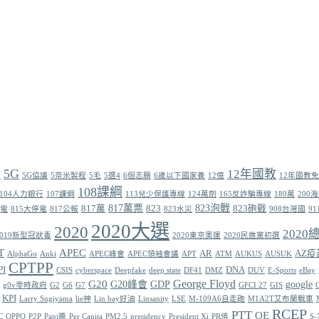
5G
12年國教
畫
5G協議
5奈米製程
5毛
5選4
6個志願
6歲以下國家養
12億
12年國教
108課綱
104人力銀行
107課綱
113兒少保護專線
124萬劑
165反詐騙專線
180萬
200
817萬票
823泡戰
817萬
823
823砲戰
停電
815大停電
817公報
823水災
908台灣國
9
2020大選
2020
202
2019新型冠狀毒
2020東京奧運
2020民進黨初選
T
APEC
AR
AZ疫
AlphaGo
Anki
APEC峰會
APEC領袖會議
APT
ATM
AUKUS
AUSUK
CPTPP
PI
DNA
CSIS
cyberspace
Deepfake
deep state
DF41
DMZ
DUV
E-Sports
eBay
George Floyd
G20
G20峰會
GDP
google
g0v零時政府
G2
G6
G7
GFCI 27
GIS
KPI
Larry Sugiyama
lie神
Lin bay好油
Linsanity
LSE
M-109A6自走砲
M1A2T艾布蘭戰車
RCEP
PTT
QE
C
OPPO
P2P
Papi醬
Per Capita
PM2.5
presidency
President Xi
PR值
S-