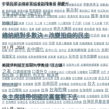
中華民國法律政策協會副理事長 葉慶元
勞動力
金
勞健保
勞動基準法
勞保改革
勞保破產
勞保財務黑洞
勞動參與率
勞動基
募兵制
勞資關係
裁
勞資協議
勞資合議
勞退基金
勞退年金
募兵缺口
募資
勿泛政治
中投
,
欣裕台
,
行政法院
,
黨產
北漂青年
匯率
北農
北韓
匯率操
北韓事件
北韓問題
北高行
匪夷所思
匯兌收益
時事評論
十八趴
五規劃
十三兄弟會
十九大
十二夜
十二年國教
十八層地獄
十日談
千人計畫
千杯
南京大屠殺
統制
卑躬屈膝
卓長仁
協會
協調
協防台灣
南京東路
南向政策
南島
南投
總統絕對多數決，改變扭曲的民主
南韓
爭議
南鯤鯓代天府
南海諸島
南灣海上長泳案
南越國
南進政策
南韓總統
博傻
印度
揮部
印太經濟架構
印太經濟框架
印尼
危害人體健康
危樓
危機總動員
危機處理
危
18 1 月 , 2024
去中國化
去中化
去蔣
去中心化
去氧核醣核酸
去美元化
的國
去中
去中正
裂國家法
反年改
反年改團體
反制措施
反對無預警停電
反對黨
反差巨大
反年金改
反萊豬
美國伊利諾芝加哥大學教授 汪志雄
反空汙
反美豬公投
反萊豬、反雙標、反黨國
反裝甲火箭
反課綱微調運動
反諷式
之亂
口罩外交
口罩國家隊
口譯哥
口罩禁止出口
口號治國
口蜜腹劍
古巴
假民調
,
少數政府
,
柯文哲
,
賴清德
台北大
市捷運
台中市政府
台中捷運綠線
台中花博
台僑
台化遷廠
台化關廠
台北世大運
台大
台商回流
台商
時事評論
議會
台南殺警案
台南議會
台商權益
台商移出大陸
台大學倫
台海危機
台
台海
台日關係
台海情勢
逆差
台派
台派粉專
台海問題
台海戰事
朱主席請帶領國民黨奮戰下去
台灣
事務
台灣共和國
台灣前途決議文
台灣加油
台灣危機
台灣危險
台灣國
台灣國護照
台灣民意基金
子
台灣模式
台灣正名
台灣正名公投
台灣民主先生
台灣民主共和國
17 1 月 , 2024