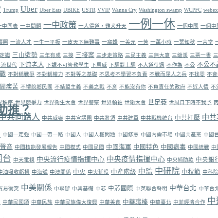
P
Uber
Trump
Uber Eats
UBIKE
USTR
VVIP
Wanna Cry
Washington swamp
WCPFC
webex
一例一休
一中政策
一中同表
一中問題
一人得道，雞犬升天
一個中國
一個中
護照
一流人才
一生一平板
一皮天下無難事
一窩蜂
一美元
一芳
一萬小時
一葉知秋
一言堂
三山造勢
三接案
定讞
三年有成
三接
三步走策略
三民主義
三無大廈
三爺溪
三票一書
下流老人
不公不
下流世代
下課不可管教學生
下馬威
下駟對上駟
不人道待遇
不作為
不公
戰
不對稱戰爭
不對稱權力
不對等之基礎
不思考不學習不負責
不戰而屈人之兵
不找零
不會
間疾苦
不禮貌鄉民團
不結盟主義
不義之戰
不育
不能沒有你
不負責任的政府
不近人情
不
世足賽
界秩序
世界競爭力
世界衛生大會
世界警察
世界領袖
世衛大會
世風日下時不我予
助推？
中共同路人
中共
中共打壓
中共威嚇
中共宣講團
中共將領
中共建軍
中共戰機繞台
國
中國一定強
中國一帶一路
中國人
中國人權問題
中國修憲
中國內需市場
中國共產黨
中國
聲音
中國海軍
中國特色
中國病毒
中國核能發展報告
中國模式
中國民國
中國統戰
中
關台
中央疫情指揮中心
中央流行疫情指揮中心
中央銀
中天電視
中央補助款
中研院
中監
中火
中產階級
中秋節
中油吸收虧損
中海號
中澳關係
中火延役
中科
中美關係
中華台北
中芯國際
貿易衝突
中聯辦
中興基礎
中芯
中英聯合聲明
中華台
中
中華職棒
日
中華民國頌
中華民族
中華民族偉大復興
中華美食
中華臺北
中菲經濟合作