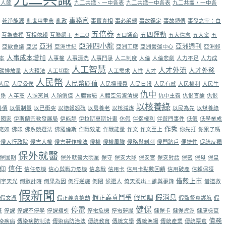
軍人節
九二共識、一中各表
九二共識一中各表
九二共識，一中各
事務官
乾淨能源
亂世用重典
亂政
事實真相
事必躬親
事故鑑定
事故頻傳
事發之室：白
五倍券
五四運動
互為表裡
互相依賴
互聯網＋
五二O
五口通商
五大信念
五大案
五
亞洲四小龍
亞洲
亞洲週刊
亞歐會議
亞泥
亞洲世紀
亞洲工廠
亞洲營運中心
亞洲郵
人事成本增加
本
人事權
人事清洗
人事鬥爭
人二制度
人倫
人倫悲劇
人力不足
人力成
人工智慧
人才外流
人才外移
碳排放量
人大釋法
人工切點
人工需求
人性
人才
人民幣
人民幣貶值
人民
人民公僕
人民播報員
人民日報
人民有感
人民權利
人民生
仇中
關係
人革黨
人頭黨員
人類價值
人體實驗
人體空氣濾清機
仇中主義
仇恨言論
仇恨
以核養綠
養債
以價制量
以巴衝突
以德報怨碑
以房養老
以核減煤
以民為先
以煤養綠
蘭國家
伊斯蘭宗教發展局
伊能靜
伊拉斯莫斯計畫
休假
伴侶權利
伴遊門事件
低價
低學業成
作秀
宛如
佛印
佛系競選法
佛羅倫斯
作戰效能
作戰能量
作文
作文至上
你先打
你累了嗎
侵入行政院
侵害人權
侵害著作權法
侵權
侵權風險
侵略與剝削
侵門踏戶
便捷性
促統反獨
保外就醫
保固期
保外就醫大明星
保守
保安大隊
保安宮
保安對話
保密
保母
保皇
信任
仰
信任危機
信心與戰力危機
信息戰
信用卡
信用卡點數回饋
信用破產
信賴保護
借殻上市
倒宇天光
倒數計時
倒果為因
倒行逆施
倒閉
候選人
倚天既出，誰與爭鋒
借道救
假新聞
假消息
假正義真鬥爭
假民調
假文憑
假正義真搶劫
假監督真護航
假
健保
停電
產
停課
停課不停學
停課指引
停電危機
停電夢魘
健保卡
健保資源
健康檢查
債務
染疾病
傳染病防制法
傳染病防治法
傳統教育
傳統文學
傳統漁場
傳統產業
傳統票倉