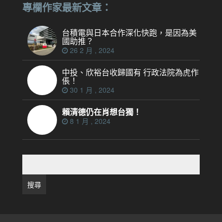
專欄作家最新文章：
台積電與日本合作深化快跑，是因為美
國助推？
26 2 月 , 2024
中投、欣裕台收歸國有 行政法院為虎作
倀！
30 1 月 , 2024
賴清德仍在肖想台獨！
8 1 月 , 2024
搜
尋
關
鍵
字: