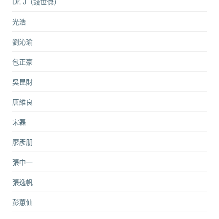
Dr. J（錢世傑）
光浩
劉沁瑜
包正豪
吳昆財
唐維良
宋磊
廖彥朋
張中一
張逸帆
彭蕙仙