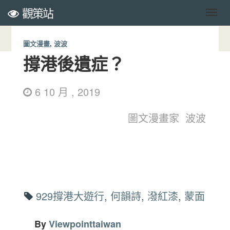
觀策站
圖文漫畫
,
波波
撐港後遺症？
6 10 月 , 2019
圖文漫畫家 波波
929撐港大遊行
,
何韻詩
,
潑紅漆
,
蒙面
By
Viewpointtaiwan