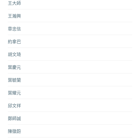
王大師
王瀚興
章忠信
約拿巴
胡文琦
葉慶元
葉毓蘭
葉耀元
邱文祥
鄭師誠
陳徵蔚