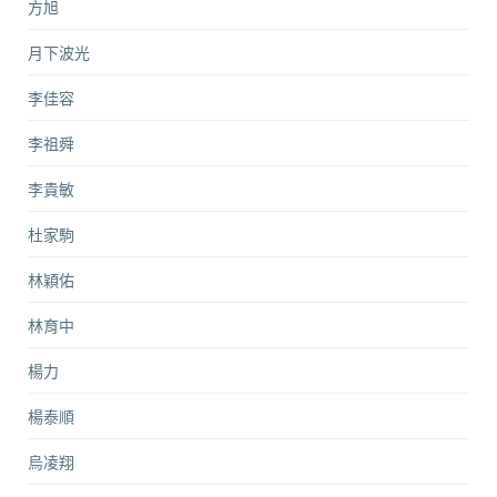
方旭
月下波光
李佳容
李祖舜
李貴敏
杜家駒
林穎佑
林育中
楊力
楊泰順
烏凌翔