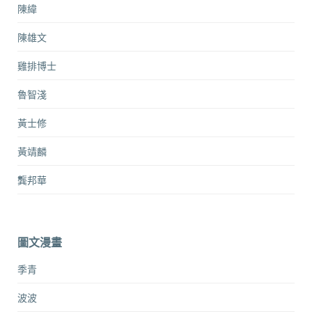
陳緯
陳雄文
雞排博士
魯智淺
黃士修
黃靖麟
龔邦華
圖文漫畫
季青
波波