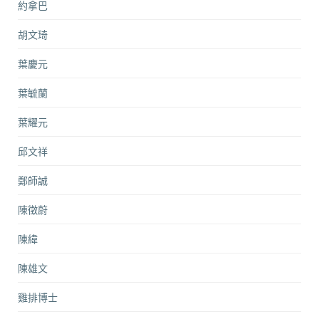
約拿巴
胡文琦
葉慶元
葉毓蘭
葉耀元
邱文祥
鄭師誠
陳徵蔚
陳緯
陳雄文
雞排博士