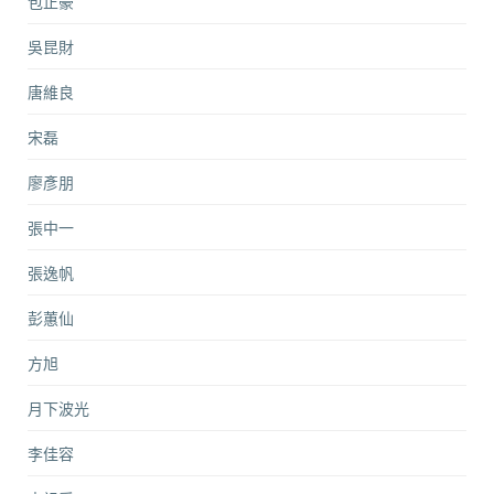
包正豪
吳昆財
唐維良
宋磊
廖彥朋
張中一
張逸帆
彭蕙仙
方旭
月下波光
李佳容