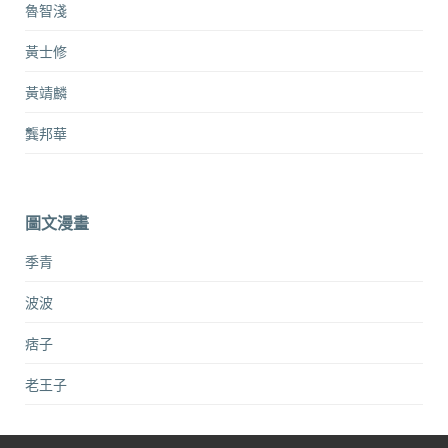
魯智淺
黃士修
黃靖麟
龔邦華
圖文漫畫
季青
波波
痞子
老王子