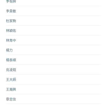
李祖舜
李貴敏
杜家駒
林穎佑
林育中
楊力
楊泰順
烏凌翔
王大師
王瀚興
章忠信