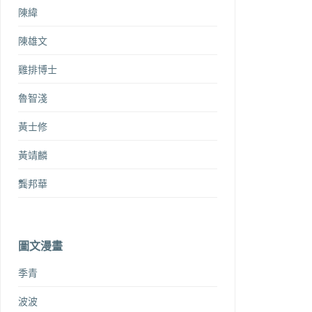
陳緯
陳雄文
雞排博士
魯智淺
黃士修
黃靖麟
龔邦華
圖文漫畫
季青
波波