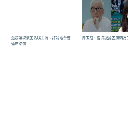
邀請誹謗慣犯名嘴主持、評論電台應
周玉蔻、曹興誠搶盡風頭為
連帶賠償