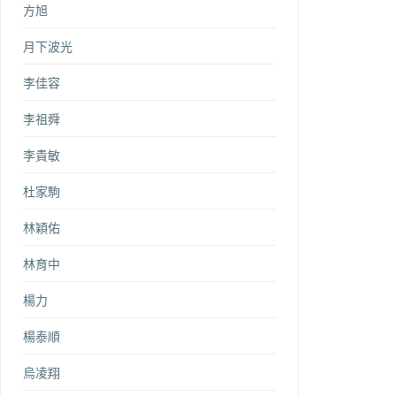
方旭
月下波光
李佳容
李祖舜
李貴敏
杜家駒
林穎佑
林育中
楊力
楊泰順
烏凌翔