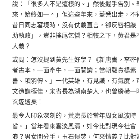
說：「很多人不是這樣的。」然後握手告別。
來，始終如一。」但這些年來，藍營出走，不
昔日同志窘境時，沒有仗義直言，卻反唇相譏
助執政」，豈非搖尾乞憐？相較之下，黃君是
大義？
或問：怎沒提到黃先生好學？《新唐書。李密
者書本，一面牽牛，一面閱讀；當朝顯貴楊素
書。項羽傳。」一代英雄，有見識，有氣度，
文造詣極佳，宋省長為湖南楚人，也曾縱橫一
玄邃逝矣！
最令人印象深刻的，黃處長於當年周女風波時
省。」當年看來雲淡風清，如今比對現今社會
浪？男女間分手，玉石俱焚，何來情義？比對