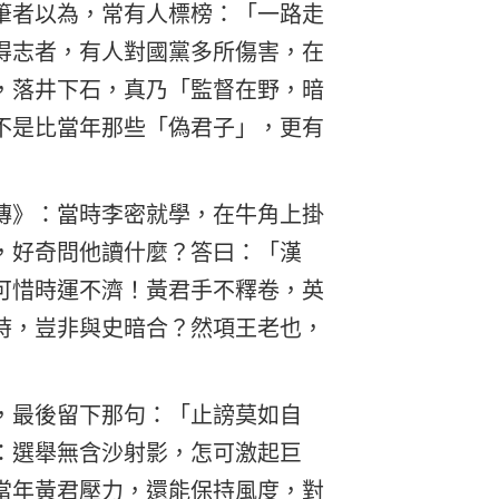
筆者以為，常有人標榜：「一路走
得志者，有人對國黨多所傷害，在
，落井下石，真乃「監督在野，暗
不是比當年那些「偽君子」，更有
傳》：當時李密就學，在牛角上掛
，好奇問他讀什麼？答曰：「漢
可惜時運不濟！黃君手不釋卷，英
時，豈非與史暗合？然項王老也，
，最後留下那句：「止謗莫如自
：選舉無含沙射影，怎可激起巨
當年黃君壓力，還能保持風度，對