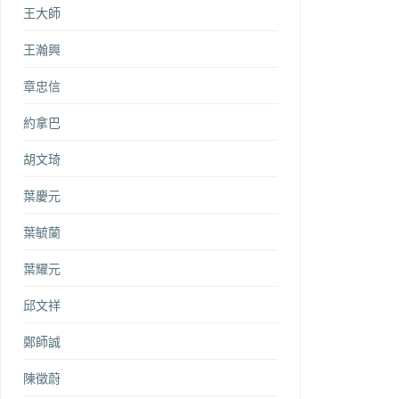
王大師
王瀚興
章忠信
約拿巴
胡文琦
葉慶元
葉毓蘭
葉耀元
邱文祥
鄭師誠
陳徵蔚