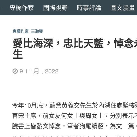
專欄作家
國際視野
時事評論
圖文漫畫
專欄作家
,
王瀚興
愛比海深，忠比天藍，悼念
生
9 11 月 , 2022
今年10月底，藍營黃義交先生於內湖住處墜
官宋主席，前女友何女士與周女士，分別表示
臉書上皆發文悼念，筆者狗尾續貂，為文一篇