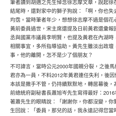
筆者讀到胡適之先生悼念徐志摩文章，說起徐
結尾時，還對家中的獅子狗說：「啊，你也失
均霑。當時筆者年少，想想徐志摩不過是個花
黃前委員過世，宋主席還提及日前黃君還彙報
丞與國黨市議員李明賢，也提及黃君在內湖時
相關事宜，多所指導協助。黃先生雖淡出政壇
事，他的離開，怎不是少了個朋友？
不可諱言，當時公元2000年國親分裂，之後
君亦為一員，不料2012年黃君連任失利，後
本該是撒手不管，仍持續默默地，轉居幕後，
前總統府副秘書長蕭旭岑先生寫得最好：201
著蕭先生的眼睛說：「謝謝你，你都沒變，你
生回說：「委員，那兒的話，我永遠記得您當