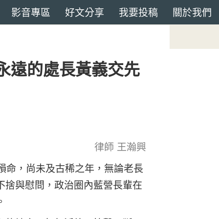
影音專區
好文分享
我要投稿
關於我們
永遠的處長黃義交先
律師 王瀚興
樓殞命，尚未及古稀之年，無論老長
不捨與慰問，政治圈內藍營長輩在
。