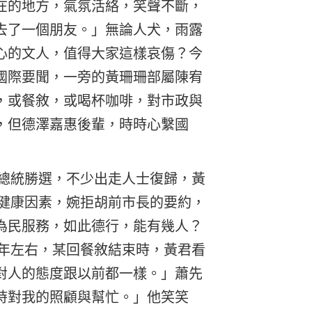
在的地方，氣氛活絡，笑聲不斷，
去了一個朋友。」無論人犬，雨露
心的文人，值得大家這樣哀傷？今
國際要聞，一旁的黃珊珊部屬陳宥
，或餐敘，或喝杯咖啡，對市政與
，但德澤嘉惠後輩，時時心繫國
馬總統勝選，不少出走人士復歸，黃
因健康因素，婉拒胡前市長的要約，
為民服務，如此德行，能有幾人？
6年左右，某回餐敘結束時，黃君看
對人的態度跟以前都一樣。」蕭先
時對我的照顧與幫忙。」他笑笑