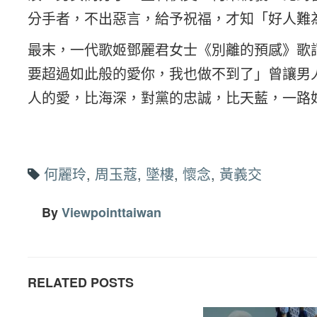
分手者，不出惡言，給予祝福，才知「好人難
最末，一代歌姬鄧麗君女士《別離的預感》歌
要超過如此般的愛你，我也做不到了」曾讓男
人的愛，比海深，對黨的忠誠，比天藍，一路
何麗玲
,
周玉蔻
,
墜樓
,
懷念
,
黃義交
By
Viewpointtaiwan
RELATED POSTS