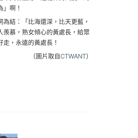
為」啊！
詞為結：「比海還深，比天更藍，
人羨慕，熟女傾心的黃處長，給眾
好走，永遠的黃處長！
（圖片取自
CTWANT
）