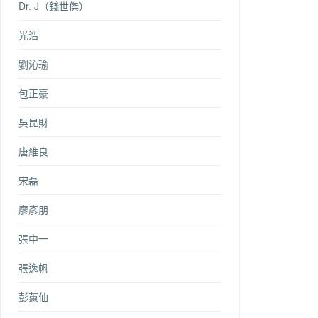
Dr. J（錢世傑）
光浩
劉沁瑜
包正豪
吳昆財
唐維良
宋磊
廖彥朋
張中一
張逸帆
彭蕙仙