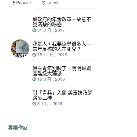
Popular
Latest
蔡政府的年金改革—故意不
說清楚的秘密
31 3 月 , 2017
我是人，我要協尋很多人—
當年反核的人在哪兒？
15 11 月 , 2016
假左青年別裝了，明明是資
產階級大獨派
16 8 月 , 2016
引「青兵」入關 美玉姨乃網
路吳三桂
3 1 月 , 2019
專欄作家