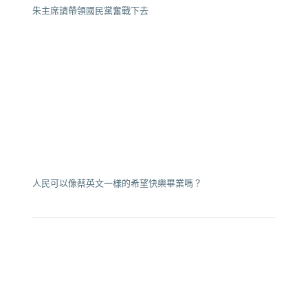
朱主席請帶領國民黨奮戰下去
人民可以像蔡英文一樣的希望快樂畢業嗎？