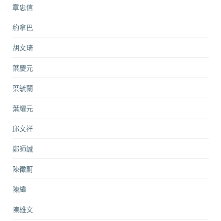
章忠信
約拿巴
胡文琦
葉慶元
葉毓蘭
葉耀元
邱文祥
鄭師誠
陳徵蔚
陳緯
陳雄文