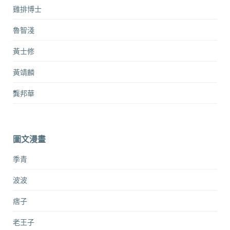
雞排博士
魯智淺
黃士修
黃靖麟
龔邦華
圖文漫畫
季青
波波
痞子
老王子