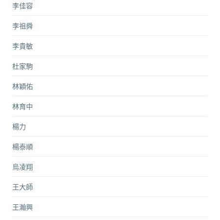
李佳容
李祖舜
李貴敏
杜家駒
林穎佑
林育中
楊力
楊泰順
烏凌翔
王大師
王瀚興