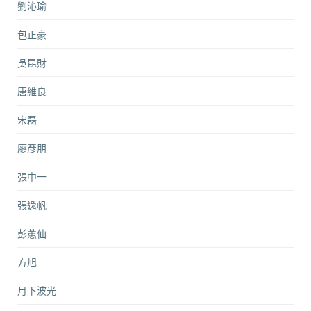
劉沁瑜
包正豪
吳昆財
唐維良
宋磊
廖彥朋
張中一
張逸帆
彭蕙仙
方旭
月下波光