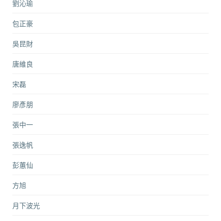
劉沁瑜
包正豪
吳昆財
唐維良
宋磊
廖彥朋
張中一
張逸帆
彭蕙仙
方旭
月下波光