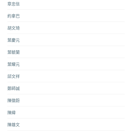
章忠信
約拿巴
胡文琦
葉慶元
葉毓蘭
葉耀元
邱文祥
鄭師誠
陳徵蔚
陳緯
陳雄文