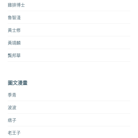
雞排博士
魯智淺
黃士修
黃靖麟
龔邦華
圖文漫畫
季青
波波
痞子
老王子