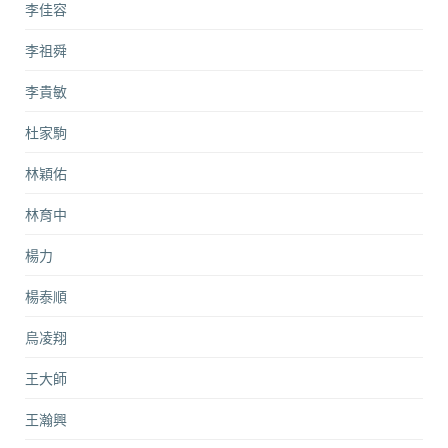
李佳容
李祖舜
李貴敏
杜家駒
林穎佑
林育中
楊力
楊泰順
烏凌翔
王大師
王瀚興