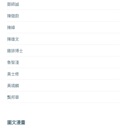
鄭師誠
陳徵蔚
陳緯
陳雄文
雞排博士
魯智淺
黃士修
黃靖麟
龔邦華
圖文漫畫