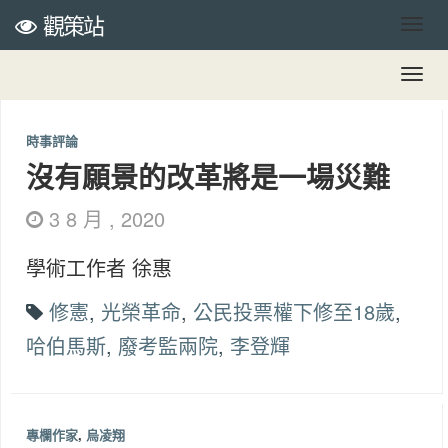
觀策站
時事評論
沒有願景的改革將是一場災難
3 8 月 , 2020
學術工作者 徐惠
修憲
,
光榮革命
,
公民投票權下修至18歲
,
哈伯馬斯
,
廢考監兩院
,
李登輝
專欄作家
,
烏凌翔