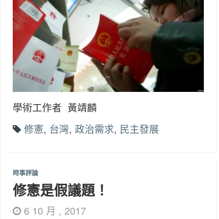
學術工作者 黃靖麟
修憲
,
台灣
,
政治需求
,
民主發展
時事評論
修憲是假議題！
6 10 月 , 2017