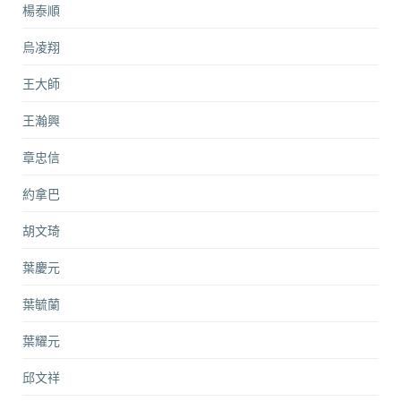
楊泰順
烏凌翔
王大師
王瀚興
章忠信
約拿巴
胡文琦
葉慶元
葉毓蘭
葉耀元
邱文祥