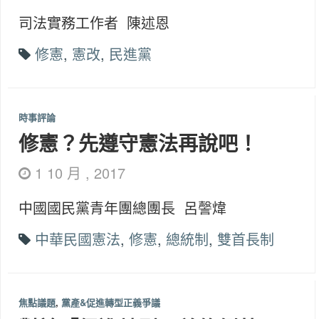
司法實務工作者 陳述恩
修憲
,
憲改
,
民進黨
時事評論
修憲？先遵守憲法再說吧！
1 10 月 , 2017
中國國民黨青年團總團長 呂謦煒
中華民國憲法
,
修憲
,
總統制
,
雙首長制
焦點議題
,
黨產&促進轉型正義爭議