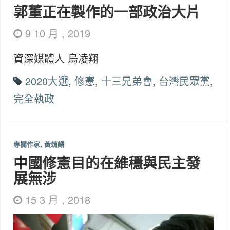
郭董正在製作的一部政治大片
9 10 月 , 2019
資深媒體人 烏凌翔
2020大選
,
修憲
,
十三兄弟會
,
台灣民眾黨
,
完全執政
專欄作家
,
黃靖麟
中國修憲目的在維穩與民主發
展無涉
15 3 月 , 2018