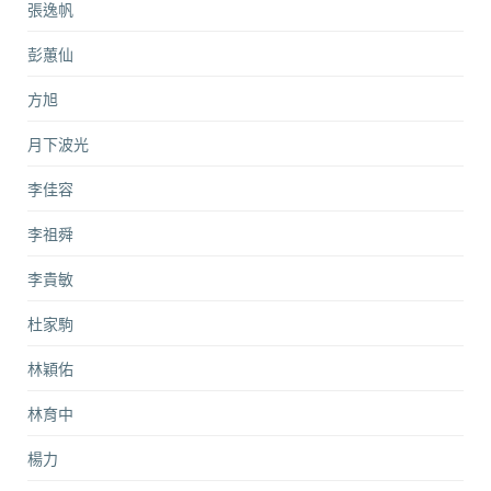
張逸帆
彭蕙仙
方旭
月下波光
李佳容
李祖舜
李貴敏
杜家駒
林穎佑
林育中
楊力