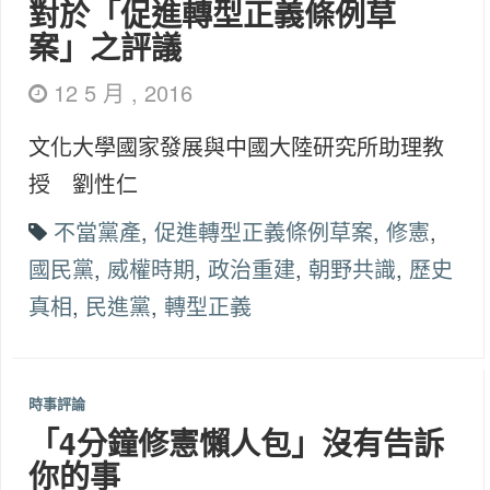
對於「促進轉型正義條例草
案」之評議
12 5 月 , 2016
文化大學國家發展與中國大陸研究所助理教
授 劉性仁
不當黨產
,
促進轉型正義條例草案
,
修憲
,
國民黨
,
威權時期
,
政治重建
,
朝野共識
,
歷史
真相
,
民進黨
,
轉型正義
時事評論
「4分鐘修憲懶人包」沒有告訴
你的事