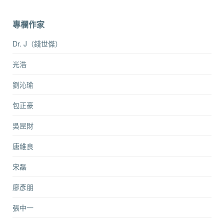
專欄作家
Dr. J（錢世傑）
光浩
劉沁瑜
包正豪
吳昆財
唐維良
宋磊
廖彥朋
張中一