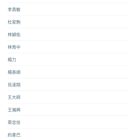
李貴敏
杜家駒
林穎佑
林育中
楊力
楊泰順
烏凌翔
王大師
王瀚興
章忠信
約拿巴