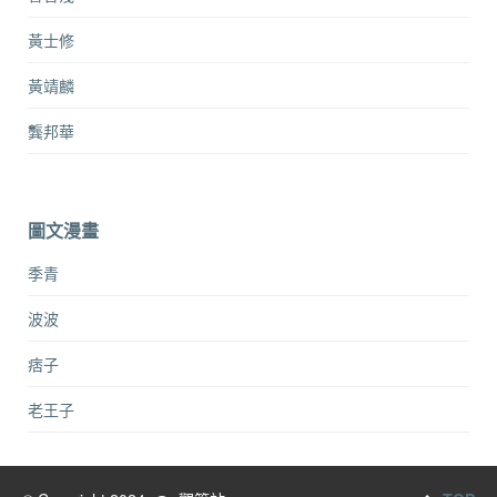
黃士修
黃靖麟
龔邦華
圖文漫畫
季青
波波
痞子
老王子