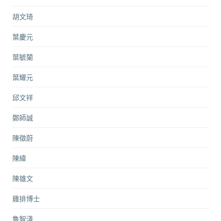
胡文琦
葉慶元
葉毓蘭
葉耀元
邱文祥
鄭師誠
陳徵蔚
陳緯
陳雄文
雞排博士
魯智淺