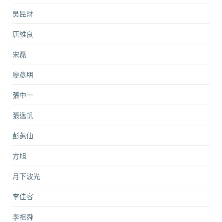
吳昆財
唐維良
宋磊
廖彥朋
張中一
張逸帆
彭蕙仙
方旭
月下波光
李佳容
李祖舜