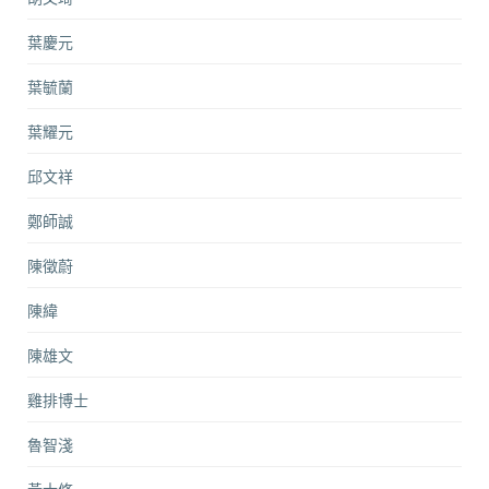
葉慶元
葉毓蘭
葉耀元
邱文祥
鄭師誠
陳徵蔚
陳緯
陳雄文
雞排博士
魯智淺