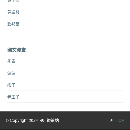
黃士修
黃靖麟
龔邦華
圖文漫畫
季青
波波
痞子
老王子
© Copyright 2024
觀策站
TOP