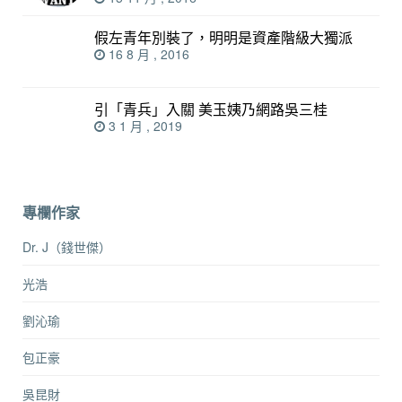
假左青年別裝了，明明是資產階級大獨派
16 8 月 , 2016
引「青兵」入關 美玉姨乃網路吳三桂
3 1 月 , 2019
專欄作家
Dr. J（錢世傑）
光浩
劉沁瑜
包正豪
吳昆財