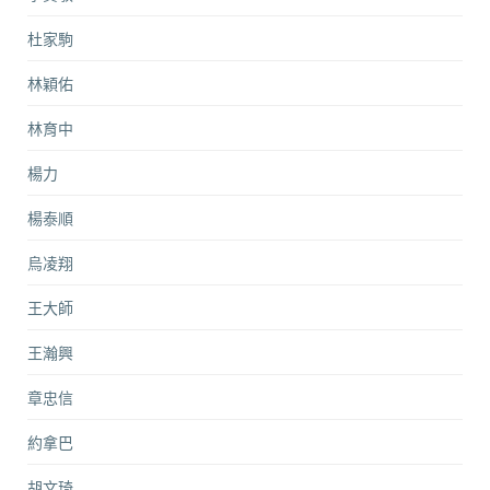
杜家駒
林穎佑
林育中
楊力
楊泰順
烏凌翔
王大師
王瀚興
章忠信
約拿巴
胡文琦