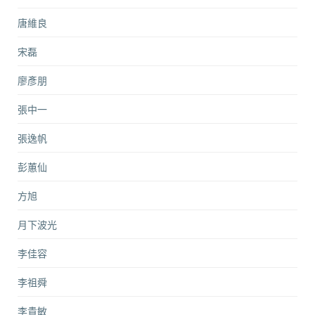
唐維良
宋磊
廖彥朋
張中一
張逸帆
彭蕙仙
方旭
月下波光
李佳容
李祖舜
李貴敏