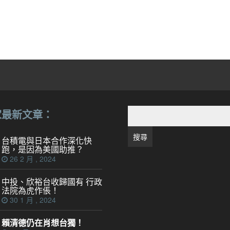
搜
家最新文章：
尋
關
台積電與日本合作深化快
鍵
跑，是因為美國助推？
字:
26 2 月 , 2024
中投、欣裕台收歸國有 行政
法院為虎作倀！
30 1 月 , 2024
賴清德仍在肖想台獨！