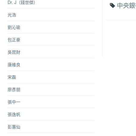
Dr. J（錢世傑）
中央銀
光浩
劉沁瑜
包正豪
吳昆財
唐維良
宋磊
廖彥朋
張中一
張逸帆
彭蕙仙