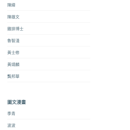
陳緯
陳雄文
雞排博士
魯智淺
黃士修
黃靖麟
龔邦華
圖文漫畫
季青
波波