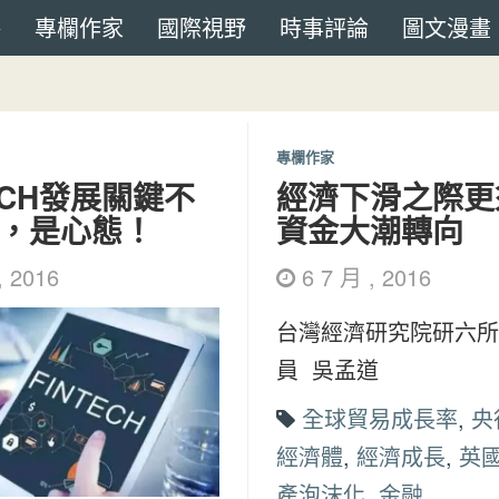
專欄作家
國際視野
時事評論
圖文漫畫
專欄作家
TECH發展關鍵不
經濟下滑之際更
，是心態！
資金大潮轉向
, 2016
6 7 月 , 2016
台灣經濟研究院研六所
員 吳孟道
全球貿易成長率
,
央
經濟體
,
經濟成長
,
英
產泡沫化
,
金融