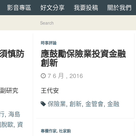
影音專區
好文分享
我要投稿
關於我們
時事評論
須慎防
應鼓勵保險業投資金融
創新
7 6 月 , 2016
副研究
王代安
保險業
,
創新
,
金管會
,
金融
行
,
海島
國脫歐
,
資
專欄作家
,
杜家駒