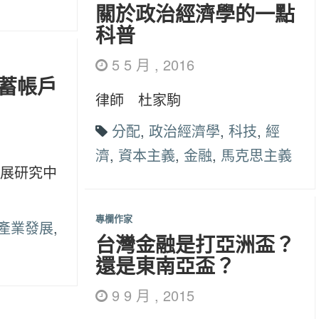
關於政治經濟學的一點
科普
5 5 月 , 2016
蓄帳戶
律師 杜家駒
分配
,
政治經濟學
,
科技
,
經
濟
,
資本主義
,
金融
,
馬克思主義
展研究中
專欄作家
產業發展
,
台灣金融是打亞洲盃？
還是東南亞盃？
9 9 月 , 2015