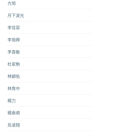
方旭
月下波光
李佳容
李祖舜
李貴敏
杜家駒
林穎佑
林育中
楊力
楊泰順
烏凌翔