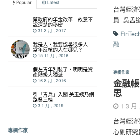
Popular
Latest
台灣經濟
員 吳孟
蔡政府的年金改革—故意不
說清楚的秘密
31 3 月 , 2017
FinTec
融
我是人，我要協尋很多人—
當年反核的人在哪兒？
15 11 月 , 2016
假左青年別裝了，明明是資
專欄作家
產階級大獨派
金融帳
16 8 月 , 2016
思
引「青兵」入關 美玉姨乃網
路吳三桂
1 3 月 
3 1 月 , 2019
台灣經濟
專欄作家
心副研究