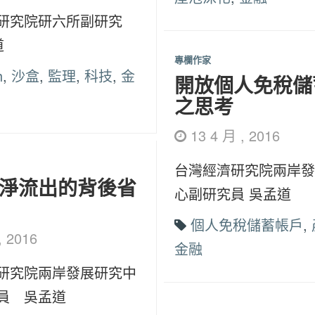
研究院研六所副研究
道
專欄作家
h
,
沙盒
,
監理
,
科技
,
金
開放個人免稅儲
之思考
13 4 月 , 2016
台灣經濟研究院兩岸發
淨流出的背後省
心副研究員 吳孟道
個人免稅儲蓄帳戶
,
, 2016
金融
研究院兩岸發展研究中
員 吳孟道